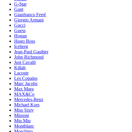
G-Star
Gant
Gianfranco Ferré
Giorgio Armani
Gucci
Guess
Hogan
Hugo Boss
Iceberg
Jean-Paul Gaultier
John Richmond
Just Cavalli
Killah
Lacoste
Les Copains
Marc Jacobs
Max Mara
MAX&Co
Mercedes-Benz
Michael Kors
Miss Sixty
Missoni
Miu Miu
Montblanc
Moschino