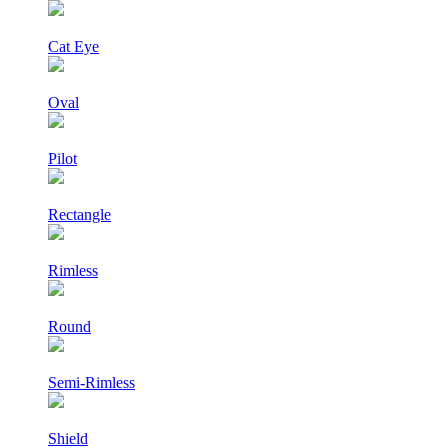
Cat Eye
Oval
Pilot
Rectangle
Rimless
Round
Semi-Rimless
Shield