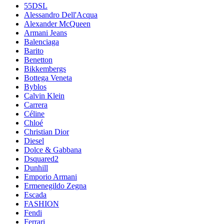
55DSL
Alessandro Dell'Acqua
Alexander McQueen
Armani Jeans
Balenciaga
Barito
Benetton
Bikkembergs
Bottega Veneta
Byblos
Calvin Klein
Carrera
Céline
Chloé
Christian Dior
Diesel
Dolce & Gabbana
Dsquared2
Dunhill
Emporio Armani
Ermenegildo Zegna
Escada
FASHION
Fendi
Ferrari