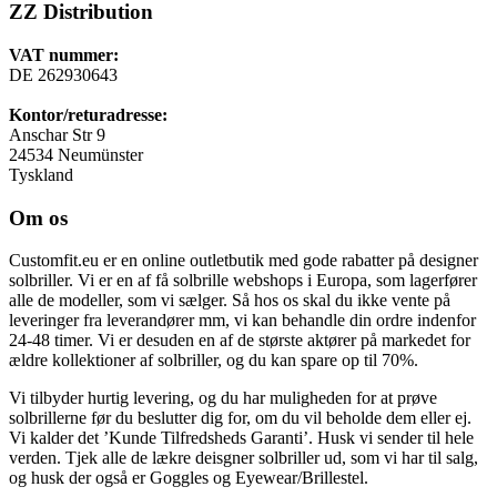
ZZ Distribution
VAT nummer:
DE 262930643
Kontor/returadresse:
Anschar Str 9
24534 Neumünster
Tyskland
Om os
Customfit.eu er en online outletbutik med gode rabatter på designer
solbriller. Vi er en af få solbrille webshops i Europa, som lagerfører
alle de modeller, som vi sælger. Så hos os skal du ikke vente på
leveringer fra leverandører mm, vi kan behandle din ordre indenfor
24-48 timer. Vi er desuden en af de største aktører på markedet for
ældre kollektioner af solbriller, og du kan spare op til 70%.
Vi tilbyder hurtig levering, og du har muligheden for at prøve
solbrillerne før du beslutter dig for, om du vil beholde dem eller ej.
Vi kalder det ’Kunde Tilfredsheds Garanti’. Husk vi sender til hele
verden. Tjek alle de lækre deisgner solbriller ud, som vi har til salg,
og husk der også er Goggles og Eyewear/Brillestel.