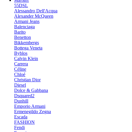
Mærker
55DSL
Alessandro Dell'Acqua
Alexander McQueen
Armani Jeans
Balenciaga
Barito
Benetton
Bikkembergs
Bottega Veneta
Byblos
Calvin Klein
Carrera
Céline
Chloé
Christian Dior
Diesel
Dolce & Gabbana
Dsquared2
Dunhill
Emporio Armani
Ermenegildo Zegna
Escada
FASHION
Fendi