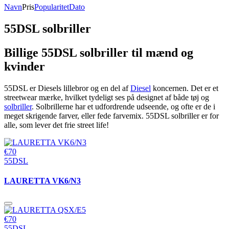
Navn
Pris
Popularitet
Dato
55DSL solbriller
Billige 55DSL solbriller til mænd og
kvinder
55DSL er Diesels lillebror og en del af
Diesel
koncernen. Det er et
streetwear mærke, hvilket tydeligt ses på designet af både tøj og
solbriller
. Solbrillerne har et udfordrende udseende, og ofte er de i
meget skrigende farver, eller fede farvemix. 55DSL solbriller er for
alle, som lever det frie street life!
€70
55DSL
LAURETTA VK6/N3
€70
55DSL