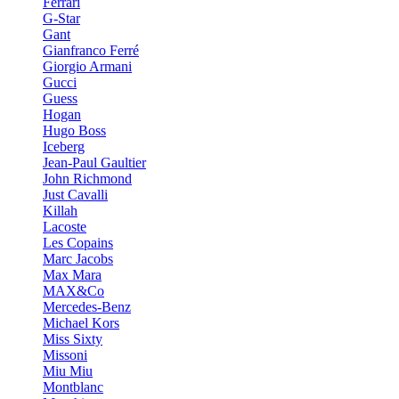
Ferrari
G-Star
Gant
Gianfranco Ferré
Giorgio Armani
Gucci
Guess
Hogan
Hugo Boss
Iceberg
Jean-Paul Gaultier
John Richmond
Just Cavalli
Killah
Lacoste
Les Copains
Marc Jacobs
Max Mara
MAX&Co
Mercedes-Benz
Michael Kors
Miss Sixty
Missoni
Miu Miu
Montblanc