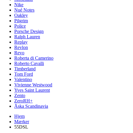
Nike
Nué Notes
Oakley
Pilgrim
Police
Porsche Design
Ralph Lauren
Replay
Revlon
Revo
Roberta di Camerino
Roberto Cavalli
Timberland
Tom Ford
Valentino
Vivienne Westwood
Yves Saint Laurent
Zento
ZeroRH+
Åska Scandinavia
Hjem
Mærker
55DSL