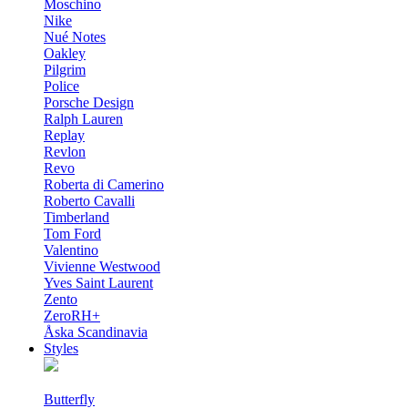
Moschino
Nike
Nué Notes
Oakley
Pilgrim
Police
Porsche Design
Ralph Lauren
Replay
Revlon
Revo
Roberta di Camerino
Roberto Cavalli
Timberland
Tom Ford
Valentino
Vivienne Westwood
Yves Saint Laurent
Zento
ZeroRH+
Åska Scandinavia
Styles
Butterfly