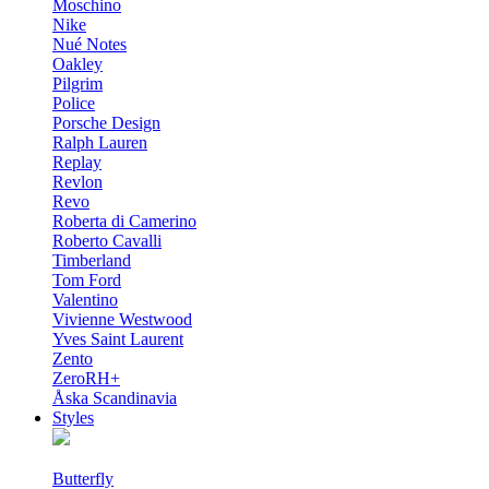
Moschino
Nike
Nué Notes
Oakley
Pilgrim
Police
Porsche Design
Ralph Lauren
Replay
Revlon
Revo
Roberta di Camerino
Roberto Cavalli
Timberland
Tom Ford
Valentino
Vivienne Westwood
Yves Saint Laurent
Zento
ZeroRH+
Åska Scandinavia
Styles
Butterfly