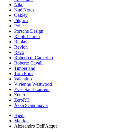
Nike
Nué Notes
Oakley
Pilgrim
Police
Porsche Design
Ralph Lauren
Replay
Revlon
Revo
Roberta di Camerino
Roberto Cavalli
Timberland
Tom Ford
Valentino
Vivienne Westwood
Yves Saint Laurent
Zento
ZeroRH+
Åska Scandinavia
Hjem
Mærker
Alessandro Dell'Acqua