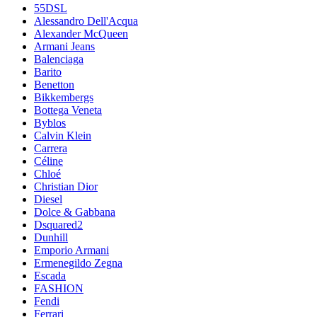
55DSL
Alessandro Dell'Acqua
Alexander McQueen
Armani Jeans
Balenciaga
Barito
Benetton
Bikkembergs
Bottega Veneta
Byblos
Calvin Klein
Carrera
Céline
Chloé
Christian Dior
Diesel
Dolce & Gabbana
Dsquared2
Dunhill
Emporio Armani
Ermenegildo Zegna
Escada
FASHION
Fendi
Ferrari