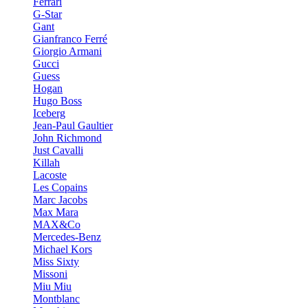
Ferrari
G-Star
Gant
Gianfranco Ferré
Giorgio Armani
Gucci
Guess
Hogan
Hugo Boss
Iceberg
Jean-Paul Gaultier
John Richmond
Just Cavalli
Killah
Lacoste
Les Copains
Marc Jacobs
Max Mara
MAX&Co
Mercedes-Benz
Michael Kors
Miss Sixty
Missoni
Miu Miu
Montblanc