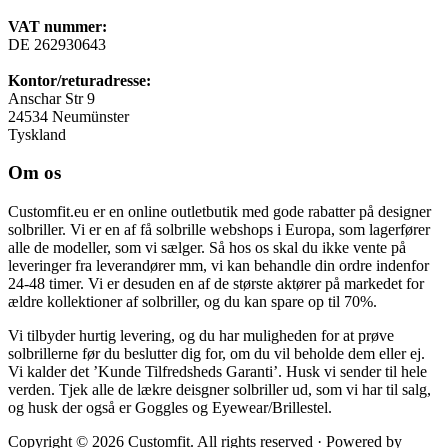
VAT nummer:
DE 262930643
Kontor/returadresse:
Anschar Str 9
24534 Neumünster
Tyskland
Om os
Customfit.eu er en online outletbutik med gode rabatter på designer
solbriller. Vi er en af få solbrille webshops i Europa, som lagerfører
alle de modeller, som vi sælger. Så hos os skal du ikke vente på
leveringer fra leverandører mm, vi kan behandle din ordre indenfor
24-48 timer. Vi er desuden en af de største aktører på markedet for
ældre kollektioner af solbriller, og du kan spare op til 70%.
Vi tilbyder hurtig levering, og du har muligheden for at prøve
solbrillerne før du beslutter dig for, om du vil beholde dem eller ej.
Vi kalder det ’Kunde Tilfredsheds Garanti’. Husk vi sender til hele
verden. Tjek alle de lækre deisgner solbriller ud, som vi har til salg,
og husk der også er Goggles og Eyewear/Brillestel.
Copyright © 2026 Customfit. All rights reserved · Powered by