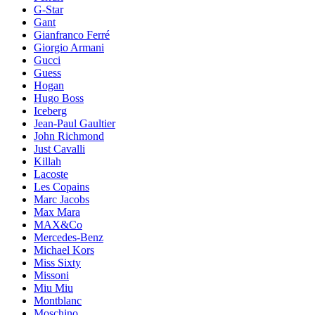
G-Star
Gant
Gianfranco Ferré
Giorgio Armani
Gucci
Guess
Hogan
Hugo Boss
Iceberg
Jean-Paul Gaultier
John Richmond
Just Cavalli
Killah
Lacoste
Les Copains
Marc Jacobs
Max Mara
MAX&Co
Mercedes-Benz
Michael Kors
Miss Sixty
Missoni
Miu Miu
Montblanc
Moschino