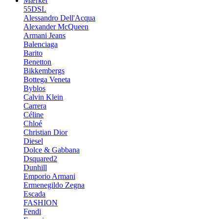
Mærker
55DSL
Alessandro Dell'Acqua
Alexander McQueen
Armani Jeans
Balenciaga
Barito
Benetton
Bikkembergs
Bottega Veneta
Byblos
Calvin Klein
Carrera
Céline
Chloé
Christian Dior
Diesel
Dolce & Gabbana
Dsquared2
Dunhill
Emporio Armani
Ermenegildo Zegna
Escada
FASHION
Fendi