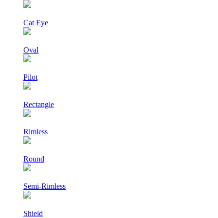
Cat Eye
Oval
Pilot
Rectangle
Rimless
Round
Semi-Rimless
Shield