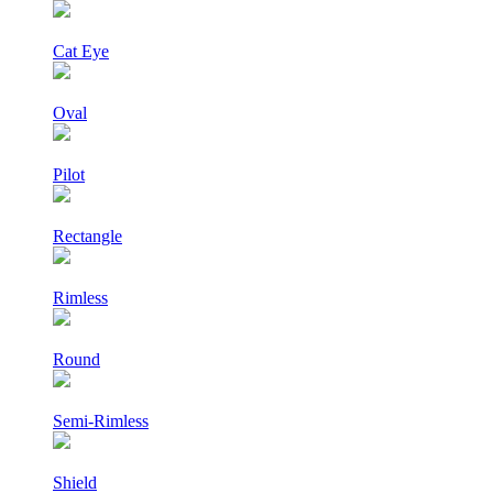
Cat Eye
Oval
Pilot
Rectangle
Rimless
Round
Semi-Rimless
Shield