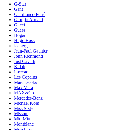
G-Star
Gant
Gianfranco Ferré
Giorgio Armani
Gucci
Guess
Hogan
Hugo Boss
Iceberg
Jean-Paul Gaultier
John Richmond
Just Cavalli
Killah
Lacoste
Les Copains
Marc Jacobs
Max Mara
MAX&Co
Mercedes-Benz
Michael Kors
Miss Sixty
Missoni
Miu Miu
Montblanc
Moschino