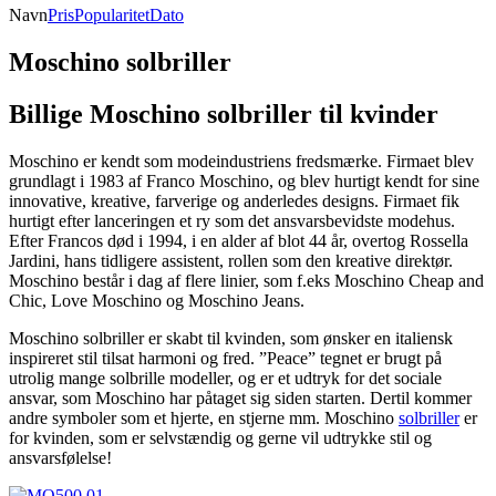
Navn
Pris
Popularitet
Dato
Moschino solbriller
Billige Moschino solbriller til kvinder
Moschino er kendt som modeindustriens fredsmærke. Firmaet blev
grundlagt i 1983 af Franco Moschino, og blev hurtigt kendt for sine
innovative, kreative, farverige og anderledes designs. Firmaet fik
hurtigt efter lanceringen et ry som det ansvarsbevidste modehus.
Efter Francos død i 1994, i en alder af blot 44 år, overtog Rossella
Jardini, hans tidligere assistent, rollen som den kreative direktør.
Moschino består i dag af flere linier, som f.eks Moschino Cheap and
Chic, Love Moschino og Moschino Jeans.
Moschino solbriller er skabt til kvinden, som ønsker en italiensk
inspireret stil tilsat harmoni og fred. ”Peace” tegnet er brugt på
utrolig mange solbrille modeller, og er et udtryk for det sociale
ansvar, som Moschino har påtaget sig siden starten. Dertil kommer
andre symboler som et hjerte, en stjerne mm. Moschino
solbriller
er
for kvinden, som er selvstændig og gerne vil udtrykke stil og
ansvarsfølelse!