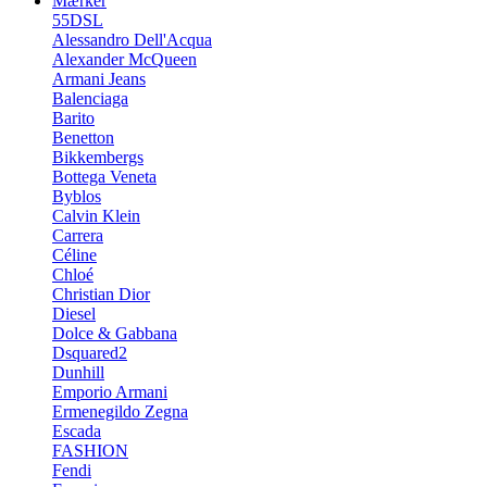
Mærker
55DSL
Alessandro Dell'Acqua
Alexander McQueen
Armani Jeans
Balenciaga
Barito
Benetton
Bikkembergs
Bottega Veneta
Byblos
Calvin Klein
Carrera
Céline
Chloé
Christian Dior
Diesel
Dolce & Gabbana
Dsquared2
Dunhill
Emporio Armani
Ermenegildo Zegna
Escada
FASHION
Fendi