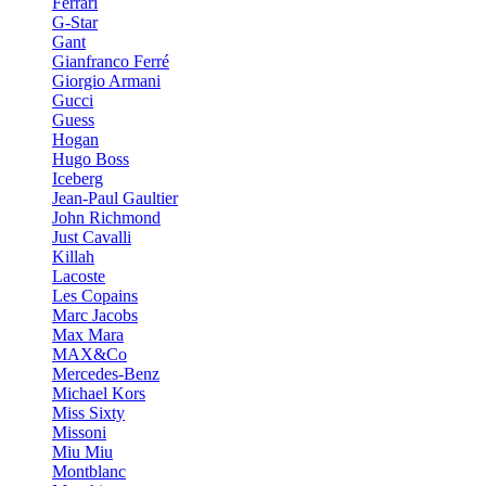
Ferrari
G-Star
Gant
Gianfranco Ferré
Giorgio Armani
Gucci
Guess
Hogan
Hugo Boss
Iceberg
Jean-Paul Gaultier
John Richmond
Just Cavalli
Killah
Lacoste
Les Copains
Marc Jacobs
Max Mara
MAX&Co
Mercedes-Benz
Michael Kors
Miss Sixty
Missoni
Miu Miu
Montblanc