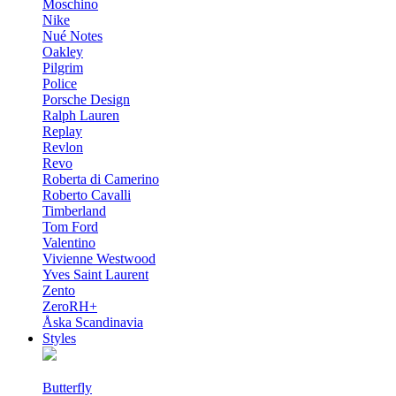
Moschino
Nike
Nué Notes
Oakley
Pilgrim
Police
Porsche Design
Ralph Lauren
Replay
Revlon
Revo
Roberta di Camerino
Roberto Cavalli
Timberland
Tom Ford
Valentino
Vivienne Westwood
Yves Saint Laurent
Zento
ZeroRH+
Åska Scandinavia
Styles
Butterfly