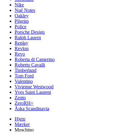
Nike
Nué Notes
Oakley
Pilgrim
Police
Porsche Design
Ralph Lauren
Replay
Revlon
Revo
Roberta di Camerino
Roberto Cavalli
Timberland
Tom Ford
Valentino
Vivienne Westwood
Yves Saint Laurent
Zento
ZeroRH+
Åska Scandinavia
Hjem
Mærker
Moschino