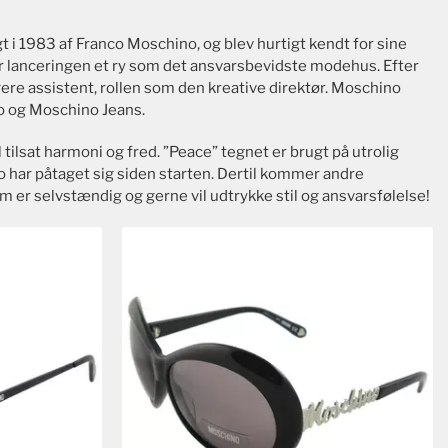
 1983 af Franco Moschino, og blev hurtigt kendt for sine
ter lanceringen et ry som det ansvarsbevidste modehus. Efter
ligere assistent, rollen som den kreative direktør. Moschino
no og Moschino Jeans.
l tilsat harmoni og fred. ”Peace” tegnet er brugt på utrolig
o har påtaget sig siden starten. Dertil kommer andre
m er selvstændig og gerne vil udtrykke stil og ansvarsfølelse!