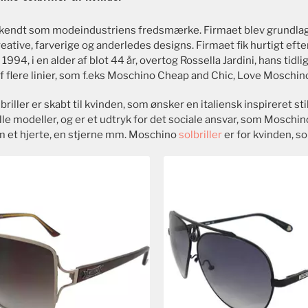
kendt som modeindustriens fredsmærke. Firmaet blev grundlagt i
reative, farverige og anderledes designs. Firmaet fik hurtigt ef
 1994, i en alder af blot 44 år, overtog Rossella Jardini, hans tid
af flere linier, som f.eks Moschino Cheap and Chic, Love Moschi
riller er skabt til kvinden, som ønsker en italiensk inspireret sti
le modeller, og er et udtryk for det sociale ansvar, som Moschin
 et hjerte, en stjerne mm. Moschino
solbriller
er for kvinden, so