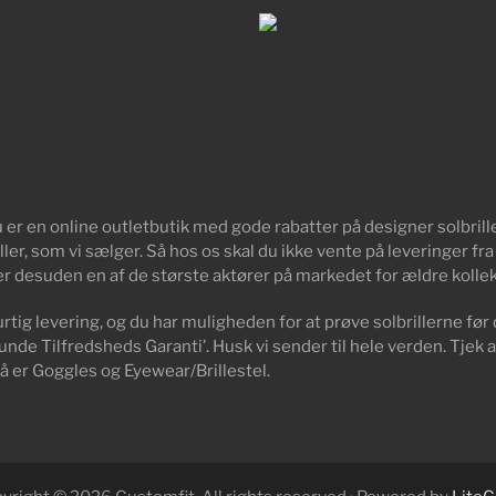
er en online outletbutik med gode rabatter på designer solbriller
ller, som vi sælger. Så hos os skal du ikke vente på leveringer f
er desuden en af de største aktører på markedet for ældre kollekt
urtig levering, og du har muligheden for at prøve solbrillerne før 
unde Tilfredsheds Garanti’. Husk vi sender til hele verden. Tjek al
å er Goggles og Eyewear/Brillestel.