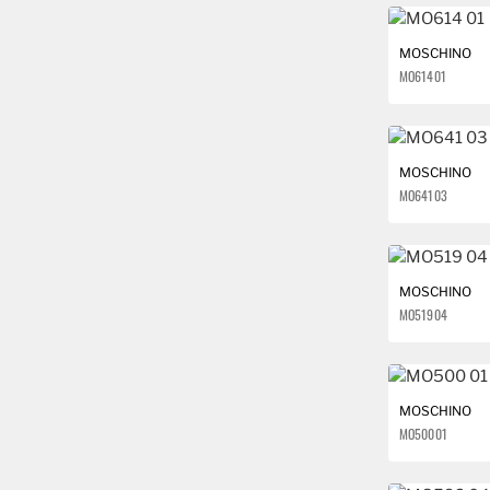
ICEBERG
MOSCHINO
MO614 01
JEAN-PAUL GAULTIER
JOHN RICHMOND
MOSCHINO
JUST CAVALLI
MO641 03
KILLAH
LACOSTE
MOSCHINO
MO519 04
LES COPAINS
MARC JACOBS
MOSCHINO
MAX MARA
MO500 01
MAX&CO