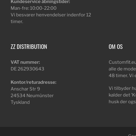
Kundeservice åbningstider:
PILGRIM
Man-fre: 10:00-22:00
Vi besvarer henvendelser indenfor 12
POLICE
timer.
PORSCHE DESIGN
ZZ DISTRIBUTION
OM OS
RALPH LAUREN
REPLAY
VAT nummer:
Customfit.eu 
DE 262930643
alle de mode
REVLON
48 timer. Vi 
Kontor/returadresse:
REVO
Vi tilbyder h
Anschar Str 9
kalder det ’K
24534 Neumünster
ROBERTA DI CAMERINO
husk der ogs
Tyskland
ROBERTO CAVALLI
TIMBERLAND