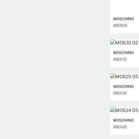
FASHION
FENDI
MOSCHINO
MO500 03
FERRARI
G-STAR
MOSCHINO
GANT
MO631 02
GIANFRANCO FERRÉ
GIORGIO ARMANI
MOSCHINO
MO615 05
GUCCI
GUESS
MOSCHINO
HOGAN
MO614 05
HUGO BOSS