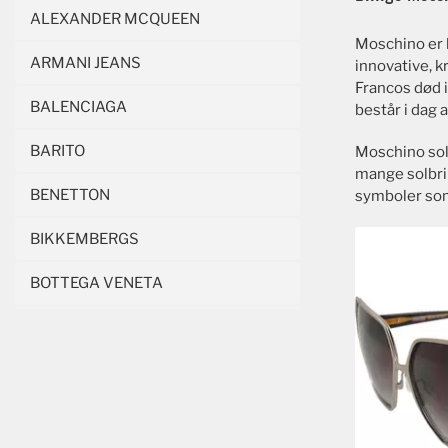
ALEXANDER MCQUEEN
Moschino er 
ARMANI JEANS
innovative, k
Francos død i
BALENCIAGA
består i dag 
BARITO
Moschino solb
mange solbril
BENETTON
symboler som
BIKKEMBERGS
BOTTEGA VENETA
BYBLOS
CALVIN KLEIN
CARRERA