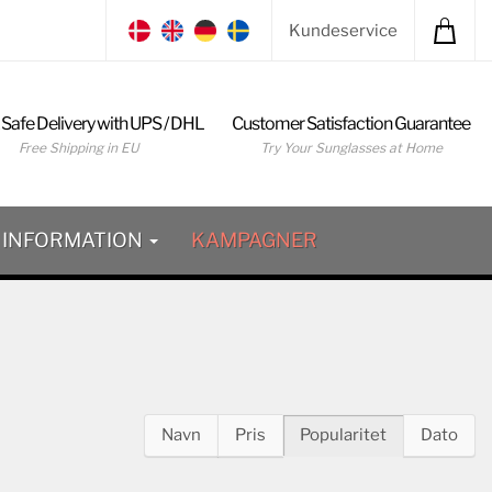
Kundeservice
 Safe Delivery with UPS / DHL
Customer Satisfaction Guarantee
Free Shipping in EU
Try Your Sunglasses at Home
INFORMATION
KAMPAGNER
Navn
Pris
Popularitet
Dato