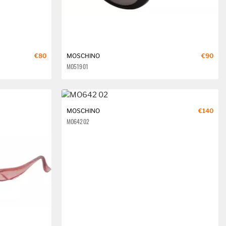
€80
MOSCHINO
€90
MO519 01
MOSCHINO
€140
MO642 02