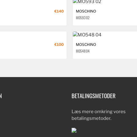
€140
MOSCHINO
MO593 02
€100
MOSCHINO
MO548 04
N
BETALINGSMETODER
Læs mere omkring vores
betalingsmetoder.