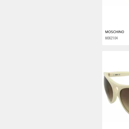
CÉLINE
CHLOÉ
CHRISTIAN DIOR
MOSCHINO
MO621 04
DIESEL
DOLCE & GABBANA
DSQUARED2
DUNHILL
EMPORIO ARMANI
ERMENEGILDO ZEGNA
ESCADA