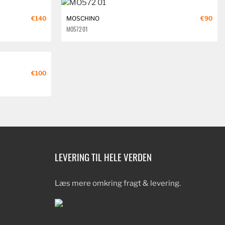
€140
MOSCHINO
€90
MO572 01
€100
LEVERING TIL HELE VERDEN
Læs mere omkring fragt & levering.