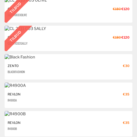
TILBUD
CHLOÉ
€180
€120
CL 2210 C03 OLIVE
TILBUD
CHLOÉ
€180
€120
CL 2211 C03 SALLY
ZENTO
€30
BLACK FASHION
REVLON
€35
R4900A
REVLON
€35
R4900B