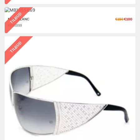
TILBUD
MONTBLANC
€150
€100
MB185S E69
TILBUD