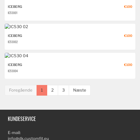
ICEBERG
€100
IC530 01
ICEBERG
€100
IC530 02
ICEBERG
€100
IC530 04
Foregående
1
2
3
Næste
KUNDESERVICE
E-mail:
info@dk.customfit.eu