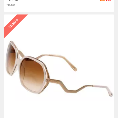
PILGRIM
€80
€42
738-000
TILBUD