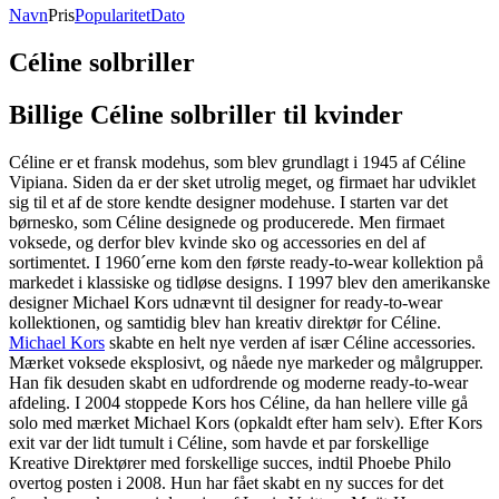
Navn
Pris
Popularitet
Dato
Céline solbriller
Billige Céline solbriller til kvinder
Céline er et fransk modehus, som blev grundlagt i 1945 af Céline
Vipiana. Siden da er der sket utrolig meget, og firmaet har udviklet
sig til et af de store kendte designer modehuse. I starten var det
børnesko, som Céline designede og producerede. Men firmaet
voksede, og derfor blev kvinde sko og accessories en del af
sortimentet. I 1960´erne kom den første ready-to-wear kollektion på
markedet i klassiske og tidløse designs. I 1997 blev den amerikanske
designer Michael Kors udnævnt til designer for ready-to-wear
kollektionen, og samtidig blev han kreativ direktør for Céline.
Michael Kors
skabte en helt nye verden af især Céline accessories.
Mærket voksede eksplosivt, og nåede nye markeder og målgrupper.
Han fik desuden skabt en udfordrende og moderne ready-to-wear
afdeling. I 2004 stoppede Kors hos Céline, da han hellere ville gå
solo med mærket Michael Kors (opkaldt efter ham selv). Efter Kors
exit var der lidt tumult i Céline, som havde et par forskellige
Kreative Direktører med forskellige succes, indtil Phoebe Philo
overtog posten i 2008. Hun har fået skabt en ny succes for det