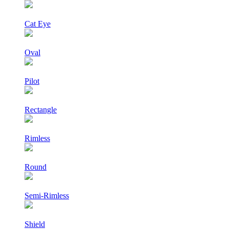
Cat Eye
Oval
Pilot
Rectangle
Rimless
Round
Semi-Rimless
Shield