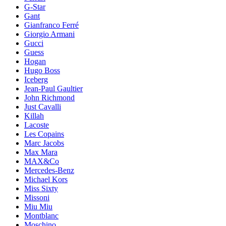
G-Star
Gant
Gianfranco Ferré
Giorgio Armani
Gucci
Guess
Hogan
Hugo Boss
Iceberg
Jean-Paul Gaultier
John Richmond
Just Cavalli
Killah
Lacoste
Les Copains
Marc Jacobs
Max Mara
MAX&Co
Mercedes-Benz
Michael Kors
Miss Sixty
Missoni
Miu Miu
Montblanc
Moschino