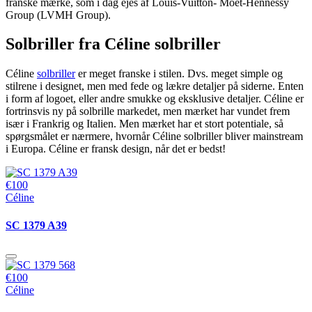
franske mærke, som i dag ejes af Louis-Vuitton- Moët-Hennessy
Group (LVMH Group).
Solbriller fra Céline solbriller
Céline
solbriller
er meget franske i stilen. Dvs. meget simple og
stilrene i designet, men med fede og lækre detaljer på siderne. Enten
i form af logoet, eller andre smukke og eksklusive detaljer. Céline er
fortrinsvis ny på solbrille markedet, men mærket har vundet frem
især i Frankrig og Italien. Men mærket har et stort potentiale, så
spørgsmålet er nærmere, hvornår Céline solbriller bliver mainstream
i Europa. Céline er fransk design, når det er bedst!
€100
Céline
SC 1379 A39
€100
Céline