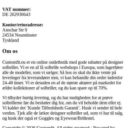
VAT nummer:
DE 262930643
Kontor/returadresse:
Anschar Str 9
24534 Neumünster
Tyskland
Om os
Customfit.eu er en online outletbutik med gode rabatter på designer
solbriller. Vi er en af få solbrille webshops i Europa, som lagerfører
alle de modeller, som vi sælger. Så hos os skal du ikke vente på
leveringer fra leverandører mm, vi kan behandle din ordre indenfor
24-48 timer. Vi er desuden en af de største aktører på markedet for
ældre kollektioner af solbriller, og du kan spare op til 70%.
Vi tilbyder hurtig levering, og du har muligheden for at prøve
solbrillerne før du beslutter dig for, om du vil beholde dem eller ej.
Vi kalder det ’Kunde Tilfredsheds Garanti’. Husk vi sender til hele
verden. Tjek alle de lækre deisgner solbriller ud, som vi har til salg,
og husk der også er Goggles og Eyewear/Brillestel.
Copyright © 2026 Customfit. All rights reserved · Powered by