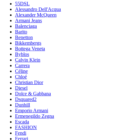
55DSL
Alessandro Dell'Acqua
Alexander McQueen
Armani Jeans
Balenciaga
Barito
Benetton
Bikkembergs
Bottega Veneta
Byblos
Calvin Klein
Carrera
Céline
Chloé
Christian Dior
Diesel
Dolce & Gabbana
Dsquared2
Dunhill
Emporio Armani
Ermenegildo Zegna
Escada
FASHION
Fendi
Ferrari