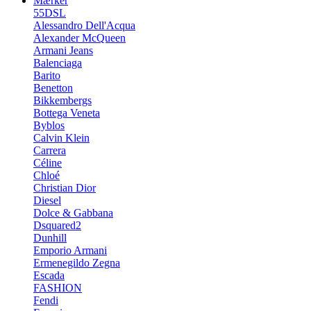
Mærker
55DSL
Alessandro Dell'Acqua
Alexander McQueen
Armani Jeans
Balenciaga
Barito
Benetton
Bikkembergs
Bottega Veneta
Byblos
Calvin Klein
Carrera
Céline
Chloé
Christian Dior
Diesel
Dolce & Gabbana
Dsquared2
Dunhill
Emporio Armani
Ermenegildo Zegna
Escada
FASHION
Fendi