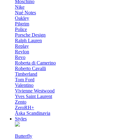
Moschino
Nike
Nué Notes
Oakley
Pilgrim
Police
Porsche Design
Ralph Lauren
Replay
Revlon
Revo
Roberta di Camerino
Roberto Cavalli
Timberland
Tom Ford
Valentino
Vivienne Westwood
Yves Saint Laurent
Zento
ZeroRH+
Åska Scandinavia
Styles
Butterfly