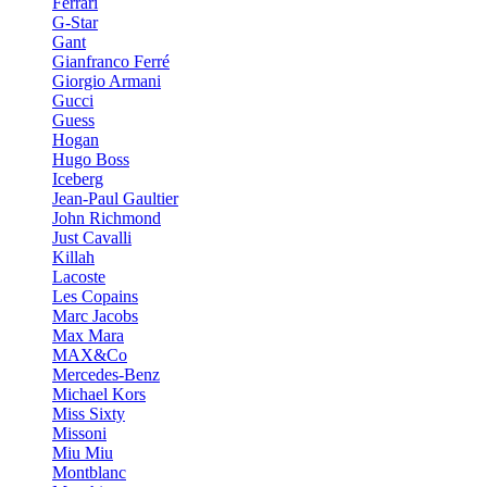
Ferrari
G-Star
Gant
Gianfranco Ferré
Giorgio Armani
Gucci
Guess
Hogan
Hugo Boss
Iceberg
Jean-Paul Gaultier
John Richmond
Just Cavalli
Killah
Lacoste
Les Copains
Marc Jacobs
Max Mara
MAX&Co
Mercedes-Benz
Michael Kors
Miss Sixty
Missoni
Miu Miu
Montblanc