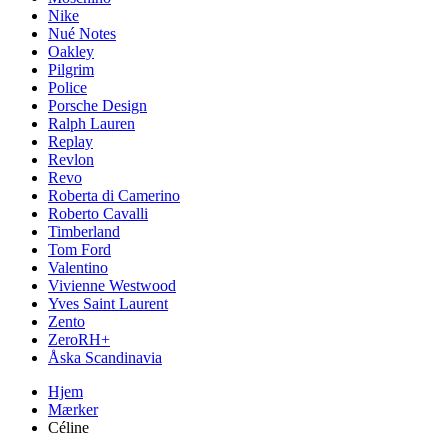
Nike
Nué Notes
Oakley
Pilgrim
Police
Porsche Design
Ralph Lauren
Replay
Revlon
Revo
Roberta di Camerino
Roberto Cavalli
Timberland
Tom Ford
Valentino
Vivienne Westwood
Yves Saint Laurent
Zento
ZeroRH+
Åska Scandinavia
Hjem
Mærker
Céline