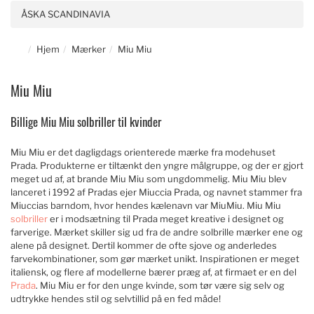
ÅSKA SCANDINAVIA
Hjem
Mærker
Miu Miu
Miu Miu
Billige Miu Miu solbriller til kvinder
Miu Miu er det dagligdags orienterede mærke fra modehuset
Prada. Produkterne er tiltænkt den yngre målgruppe, og der er gjort
meget ud af, at brande Miu Miu som ungdommelig. Miu Miu blev
lanceret i 1992 af Pradas ejer Miuccia Prada, og navnet stammer fra
Miuccias barndom, hvor hendes kælenavn var MiuMiu. Miu Miu
solbriller
er i modsætning til Prada meget kreative i designet og
farverige. Mærket skiller sig ud fra de andre solbrille mærker ene og
alene på designet. Dertil kommer de ofte sjove og anderledes
farvekombinationer, som gør mærket unikt. Inspirationen er meget
italiensk, og flere af modellerne bærer præg af, at firmaet er en del
Prada
. Miu Miu er for den unge kvinde, som tør være sig selv og
udtrykke hendes stil og selvtillid på en fed måde!