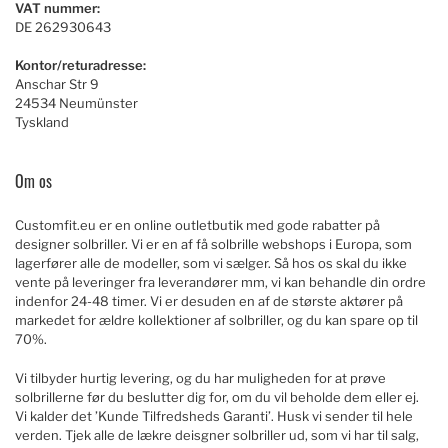
VAT nummer:
DE 262930643
Kontor/returadresse:
Anschar Str 9
24534 Neumünster
Tyskland
Om os
Customfit.eu er en online outletbutik med gode rabatter på
designer solbriller. Vi er en af få solbrille webshops i Europa, som
lagerfører alle de modeller, som vi sælger. Så hos os skal du ikke
vente på leveringer fra leverandører mm, vi kan behandle din ordre
indenfor 24-48 timer. Vi er desuden en af de største aktører på
markedet for ældre kollektioner af solbriller, og du kan spare op til
70%.
Vi tilbyder hurtig levering, og du har muligheden for at prøve
solbrillerne før du beslutter dig for, om du vil beholde dem eller ej.
Vi kalder det ’Kunde Tilfredsheds Garanti’. Husk vi sender til hele
verden. Tjek alle de lækre deisgner solbriller ud, som vi har til salg,