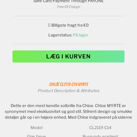
Safe Card Payment Through PAYONE
Free Of Charge
Billigste fragt fra €0
Lagerstatus:
På lager
LÆG I KURVEN
CHLOÉ
CL2119 C14 MYRTE
Product Description & Attributes
Dette er den mest kendte solbrille fra Chloe. Chloe MYRTE er
synonymet med eksklusivitet og god stil. Stilrent design og smukke
detaljer går op i en højere enhed. Med Chloe indgraveret på siderne
Model
CL2119 C14
Glas farve
Burgundy gradient