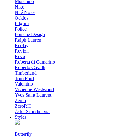
Moschino
Nike
Nué Notes
Oakley
Pilgrim
Police
Porsche Design
Ralph Lauren
Replay
Revlon
Revo
Roberta di Camerino
Roberto Cavalli
Timberland
Tom Ford
Valentino
Vivienne Westwood
Yves Saint Laurent
Zento
ZeroRH+
Åska Scandinavia
Styles
Butterfly