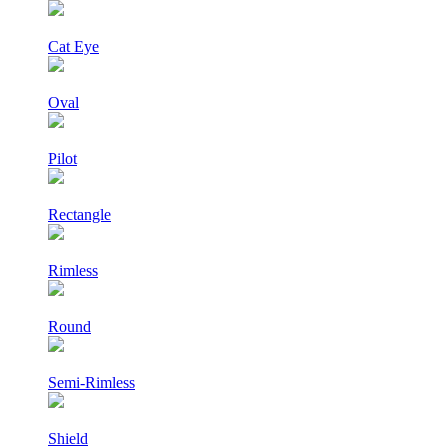
Cat Eye
Oval
Pilot
Rectangle
Rimless
Round
Semi-Rimless
Shield