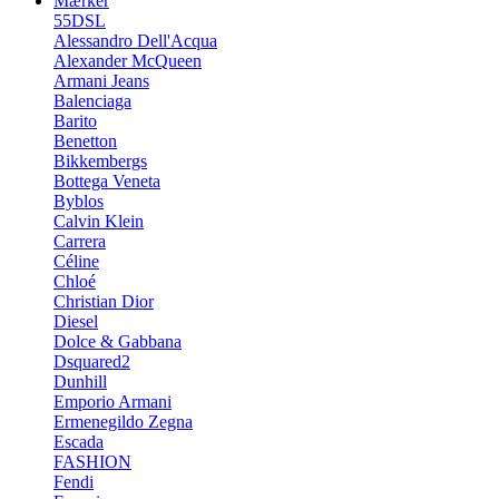
Mærker
55DSL
Alessandro Dell'Acqua
Alexander McQueen
Armani Jeans
Balenciaga
Barito
Benetton
Bikkembergs
Bottega Veneta
Byblos
Calvin Klein
Carrera
Céline
Chloé
Christian Dior
Diesel
Dolce & Gabbana
Dsquared2
Dunhill
Emporio Armani
Ermenegildo Zegna
Escada
FASHION
Fendi