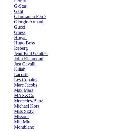
Ferrari
G-Star
Gant
Gianfranco Ferré
Giorgio Armani
Gucci
Guess
Hogan
Hugo Boss
Iceberg
Jean-Paul Gaultier
John Richmond
Just Cavalli
Killah
Lacoste
Les Copains
Marc Jacobs
Max Mara
MAX&Co
Mercedes-Benz
Michael Kors
Miss Sixty
Missoni
Miu Miu
Montblanc