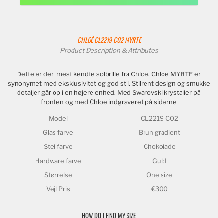
CHLOÉ
CL2219 C02 MYRTE
Product Description & Attributes
Dette er den mest kendte solbrille fra Chloe. Chloe MYRTE er
synonymet med eksklusivitet og god stil. Stilrent design og smukke
detaljer går op i en højere enhed. Med Swarovski krystaller på
fronten og med Chloe indgraveret på siderne
Model
CL2219 C02
Glas farve
Brun gradient
Stel farve
Chokolade
Hardware farve
Guld
Størrelse
One size
Vejl Pris
€300
HOW DO I FIND MY SIZE