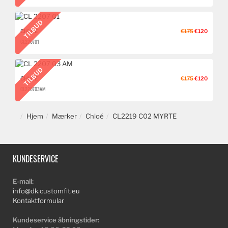
TILBUD
CHLOÉ
€175
€120
CL 2207 01
TILBUD
CHLOÉ
€175
€120
CL 2207 03 AM
Hjem
Mærker
Chloé
CL2219 C02 MYRTE
KUNDESERVICE
E-mail:
info@dk.customfit.eu
Kontaktformular
Kundeservice åbningstider: