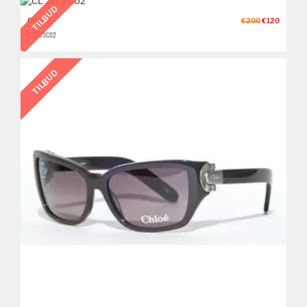
TILBUD
CHLOÉ
€200
€120
CL 2173 C02
TILBUD