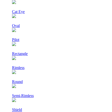
Cat Eye
Oval
Pilot
Rectangle
Rimless
Round
Semi-Rimless
Shield