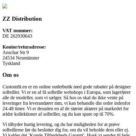
ZZ Distribution
VAT nummer:
DE 262930643
Kontor/returadresse:
Anschar Str 9
24534 Neumünster
Tyskland
Om os
Customfit.eu er en online outletbutik med gode rabatter på designer
solbriller. Vi er en af få solbrille webshops i Europa, som lagerfører
alle de modeller, som vi sælger. Så hos os skal du ikke vente på
leveringer fra leverandører mm, vi kan behandle din ordre indenfor
24-48 timer. Vi er desuden en af de største aktører på markedet for
ældre kollektioner af solbriller, og du kan spare op til 70%.
Vi tilbyder hurtig levering, og du har muligheden for at prøve
solbrillerne før du beslutter dig for, om du vil beholde dem eller ej.
Vi kalder det ’Kunde Tilfredsheds Garanti’. Husk vi sender til hele