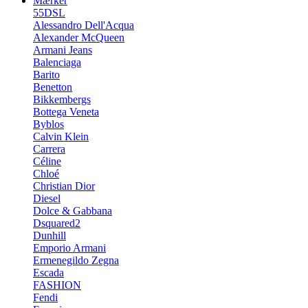
Mærker
55DSL
Alessandro Dell'Acqua
Alexander McQueen
Armani Jeans
Balenciaga
Barito
Benetton
Bikkembergs
Bottega Veneta
Byblos
Calvin Klein
Carrera
Céline
Chloé
Christian Dior
Diesel
Dolce & Gabbana
Dsquared2
Dunhill
Emporio Armani
Ermenegildo Zegna
Escada
FASHION
Fendi