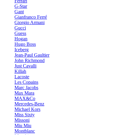
Ferrari
G-Star
Gant
Gianfranco Ferré
Giorgio Armani
Gucci
Guess
Hogan
Hugo Boss
Iceberg
Jean-Paul Gaultier
John Richmond
Just Cavalli
Killah
Lacoste
Les Copains
Marc Jacobs
Max Mara
MAX&Co
Mercedes-Benz
Michael Kors
Miss Sixty
Missoni
Miu Miu
Montblanc