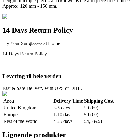
Length of temple piece - also known as the arm piece or ear piece.
Approx. 120 mm - 150 mm.
14 Days Return Policy
Try Your Sunglasses at Home
14 Days Return Policy
Levering til hele verden
Fast & Safe Delivery with UPS or DHL.
Area
Delivery Time
Shipping Cost
United Kingdom
3-5 days
£0 (€0)
Europe
1-10 days
£0 (€0)
Rest of the World
4-25 days
£4,5 (€5)
Lignende produkter