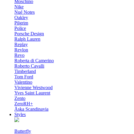
Moschino
Nike
Nué Notes
Oakley
Pilgrim
Police
Porsche Design
Ralph Lauren
Replay
Revlon
Revo
Roberta di Camerino
Roberto Cavalli
Timberland
Tom Ford
Valentino
Vivienne Westwood
Yves Saint Laurent
Zento
ZeroRH+
Åska Scandinavia
Styles
Butterfly