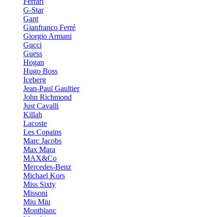
Ferrari
G-Star
Gant
Gianfranco Ferré
Giorgio Armani
Gucci
Guess
Hogan
Hugo Boss
Iceberg
Jean-Paul Gaultier
John Richmond
Just Cavalli
Killah
Lacoste
Les Copains
Marc Jacobs
Max Mara
MAX&Co
Mercedes-Benz
Michael Kors
Miss Sixty
Missoni
Miu Miu
Montblanc