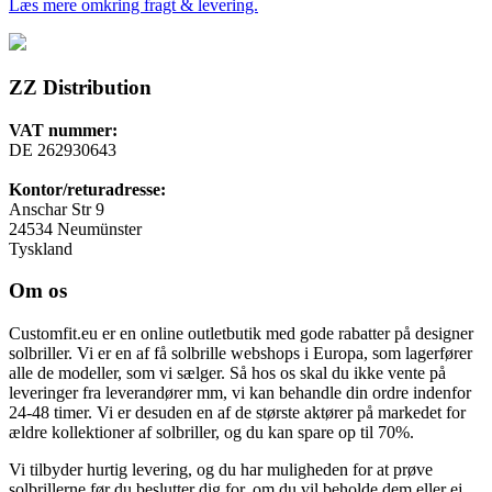
Læs mere omkring fragt & levering.
ZZ Distribution
VAT nummer:
DE 262930643
Kontor/returadresse:
Anschar Str 9
24534 Neumünster
Tyskland
Om os
Customfit.eu er en online outletbutik med gode rabatter på designer
solbriller. Vi er en af få solbrille webshops i Europa, som lagerfører
alle de modeller, som vi sælger. Så hos os skal du ikke vente på
leveringer fra leverandører mm, vi kan behandle din ordre indenfor
24-48 timer. Vi er desuden en af de største aktører på markedet for
ældre kollektioner af solbriller, og du kan spare op til 70%.
Vi tilbyder hurtig levering, og du har muligheden for at prøve
solbrillerne før du beslutter dig for, om du vil beholde dem eller ej.