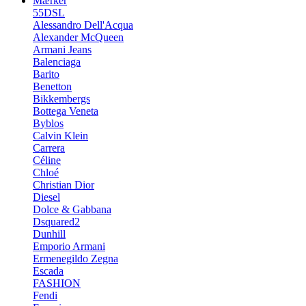
Mærker
55DSL
Alessandro Dell'Acqua
Alexander McQueen
Armani Jeans
Balenciaga
Barito
Benetton
Bikkembergs
Bottega Veneta
Byblos
Calvin Klein
Carrera
Céline
Chloé
Christian Dior
Diesel
Dolce & Gabbana
Dsquared2
Dunhill
Emporio Armani
Ermenegildo Zegna
Escada
FASHION
Fendi