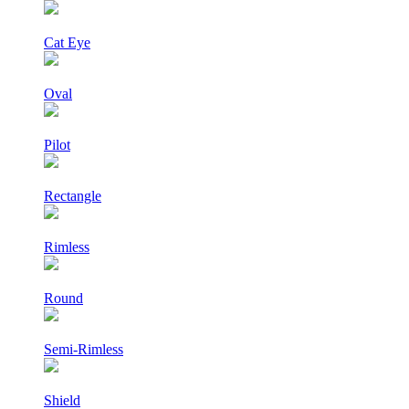
Cat Eye
Oval
Pilot
Rectangle
Rimless
Round
Semi-Rimless
Shield