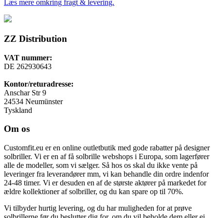
Læs mere omkring fragt & levering.
ZZ Distribution
VAT nummer:
DE 262930643
Kontor/returadresse:
Anschar Str 9
24534 Neumünster
Tyskland
Om os
Customfit.eu er en online outletbutik med gode rabatter på designer
solbriller. Vi er en af få solbrille webshops i Europa, som lagerfører
alle de modeller, som vi sælger. Så hos os skal du ikke vente på
leveringer fra leverandører mm, vi kan behandle din ordre indenfor
24-48 timer. Vi er desuden en af de største aktører på markedet for
ældre kollektioner af solbriller, og du kan spare op til 70%.
Vi tilbyder hurtig levering, og du har muligheden for at prøve
solbrillerne før du beslutter dig for, om du vil beholde dem eller ej.