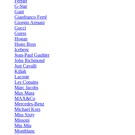
Ferrari
G-Star
Gant
Gianfranco Ferré
Giorgio Armani
Gucci
Guess
Hogan
Hugo Boss
Iceberg
Jean-Paul Gaultier
John Richmond
Just Cavalli
Killah
Lacoste
Les Copains
Marc Jacobs
Max Mara
MAX&Co
Mercedes-Benz
Michael Kors
Miss Sixty
Missoni
Miu Miu
Montblanc