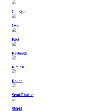
Cat Eye
Oval
Pilot
Rectangle
Rimless
Round
Semi-Rimless
Shield