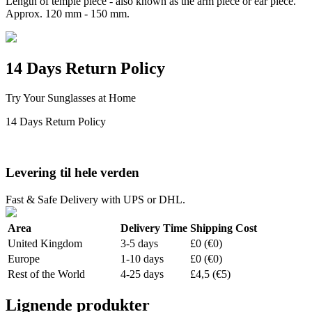
Length of temple piece - also known as the arm piece or ear piece.
Approx. 120 mm - 150 mm.
14 Days Return Policy
Try Your Sunglasses at Home
14 Days Return Policy
Levering til hele verden
Fast & Safe Delivery with UPS or DHL.
Area
Delivery Time
Shipping Cost
United Kingdom
3-5 days
£0 (€0)
Europe
1-10 days
£0 (€0)
Rest of the World
4-25 days
£4,5 (€5)
Lignende produkter