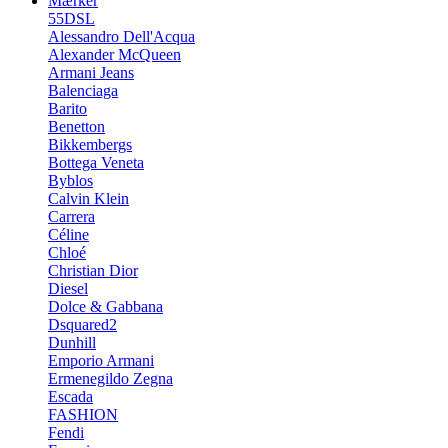
Mærker
55DSL
Alessandro Dell'Acqua
Alexander McQueen
Armani Jeans
Balenciaga
Barito
Benetton
Bikkembergs
Bottega Veneta
Byblos
Calvin Klein
Carrera
Céline
Chloé
Christian Dior
Diesel
Dolce & Gabbana
Dsquared2
Dunhill
Emporio Armani
Ermenegildo Zegna
Escada
FASHION
Fendi