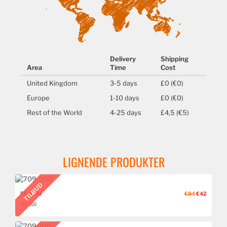
Delivery
Shipping
Area
Time
Cost
United Kingdom
3-5 days
£0 (€0)
Europe
1-10 days
£0 (€0)
Rest of the World
4-25 days
£4,5 (€5)
LIGNENDE PRODUKTER
TILBUD
PILGRIM
€84
€42
709-000