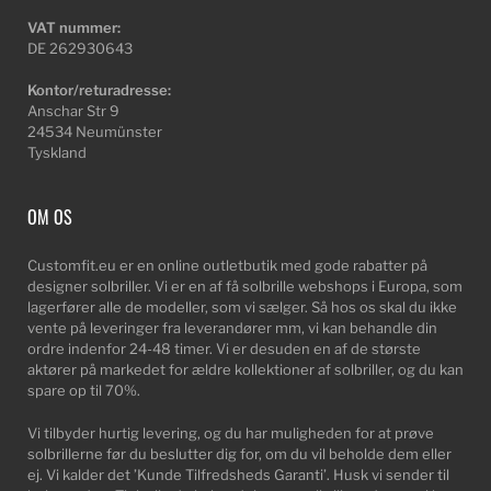
VAT nummer:
DE 262930643
Kontor/returadresse:
Anschar Str 9
24534 Neumünster
Tyskland
OM OS
Customfit.eu er en online outletbutik med gode rabatter på
designer solbriller. Vi er en af få solbrille webshops i Europa, som
lagerfører alle de modeller, som vi sælger. Så hos os skal du ikke
vente på leveringer fra leverandører mm, vi kan behandle din
ordre indenfor 24-48 timer. Vi er desuden en af de største
aktører på markedet for ældre kollektioner af solbriller, og du kan
spare op til 70%.
Vi tilbyder hurtig levering, og du har muligheden for at prøve
solbrillerne før du beslutter dig for, om du vil beholde dem eller
ej. Vi kalder det ’Kunde Tilfredsheds Garanti’. Husk vi sender til