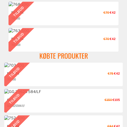
TILBUD
PILGRIM
€70
€42
768-100
TILBUD
PILGRIM
€70
€42
763-500
KØBTE PRODUKTER
TILBUD
PILGRIM
€75
€42
703-100
TILBUD
GUCCI
€150
€105
GG 2962S 584/LF
TILBUD
PILGRIM
€84
€42