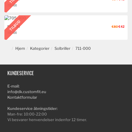
752-400
TILBUD
PILGRIM
€80
€42
705-400
Hjem
Kategorier
Solbriller
711-000
KUNDESERVICE
E-mail:
info@dk.customfit.eu
Kontaktformular
Kundeservice åbningstider:
Man-fre: 10:00-22:00
Vi besvarer henvendelser indenfor 12 timer.